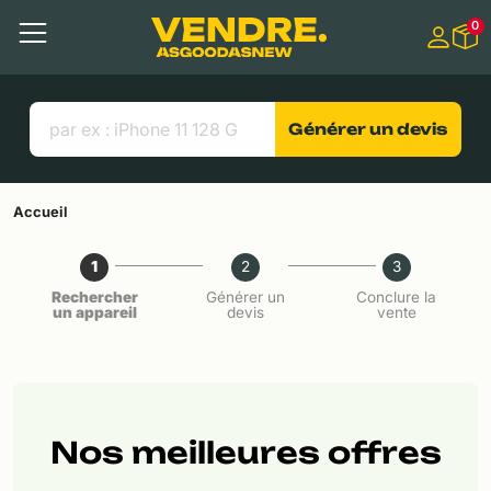
Aller à
0
Contenu principal
Menu
Recherche
Liens utiles
Générer un devis
Accueil
1
2
3
Rechercher
Générer un
Conclure la
un appareil
devis
vente
Nos meilleures offres