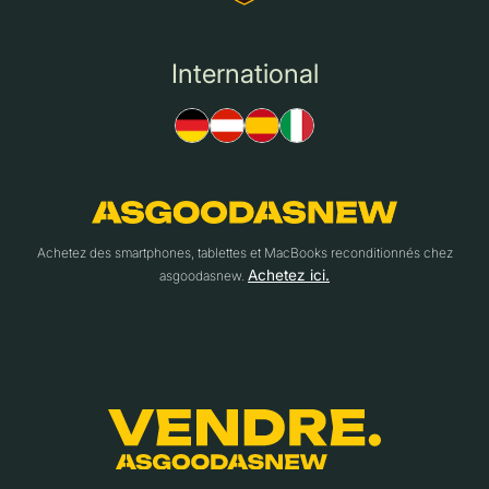
International
Achetez des smartphones, tablettes et MacBooks reconditionnés chez
Achetez ici.
asgoodasnew.