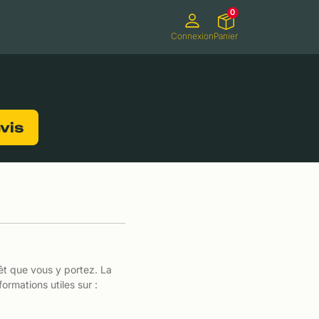
0
Connexion
Panier
ifs
Caméscopes
Consoles de jeux
evis
êt que vous y portez. La
ormations utiles sur :