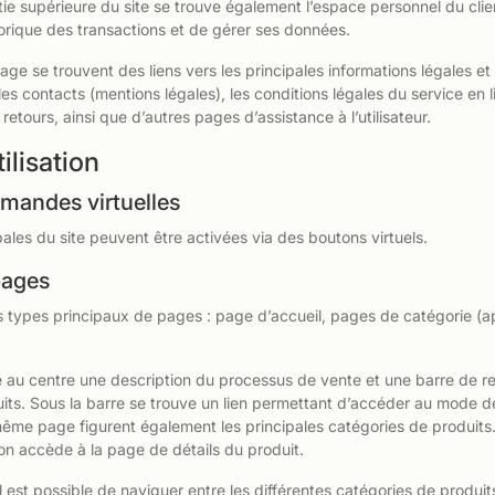
tie supérieure du site se trouve également l’espace personnel du client
torique des transactions et de gérer ses données.
ge se trouvent des liens vers les principales informations légales e
les contacts (mentions légales), les conditions légales du service en l
 retours, ainsi que d’autres pages d’assistance à l’utilisateur.
ilisation
mandes virtuelles
pales du site peuvent être activées via des boutons virtuels.
pages
s types principaux de pages : page d’accueil, pages de catégorie (a
 au centre une description du processus de vente et une barre de r
its. Sous la barre se trouve un lien permettant d’accéder au mode dé
même page figurent également les principales catégories de produits.
 on accède à la page de détails du produit.
l est possible de naviguer entre les différentes catégories de produit