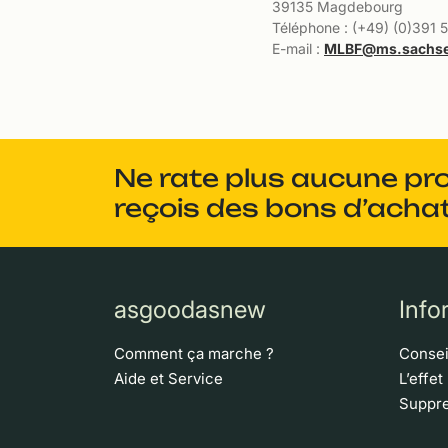
39135 Magdebourg
Téléphone : (+49) (0)391 
E-mail :
MLBF@ms.sachse
Ne rate plus aucune pr
reçois des bons d’achat
asgoodasnew
Info
Comment ça marche ?
Consei
Aide et Service
L’effet
Suppre