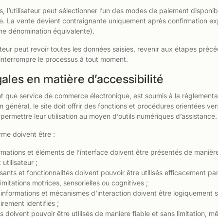
s, l’utilisateur peut sélectionner l’un des modes de paiement disponibl
nte. La vente devient contraignante uniquement après confirmation exp
ne dénomination équivalente).
sateur peut revoir toutes les données saisies, revenir aux étapes préc
interrompre le processus à tout moment.
ales en matière d’accessibilité
nt que service de commerce électronique, est soumis à la réglementat
n général, le site doit offrir des fonctions et procédures orientées ve
ermettre leur utilisation au moyen d’outils numériques d’assistance.
rme doivent être :
ormations et éléments de l’interface doivent être présentés de manièr
 utilisateur ;
osants et fonctionnalités doivent pouvoir être utilisés efficacement pa
mitations motrices, sensorielles ou cognitives ;
 informations et mécanismes d’interaction doivent être logiquement s
irement identifiés ;
s doivent pouvoir être utilisés de manière fiable et sans limitation, mê