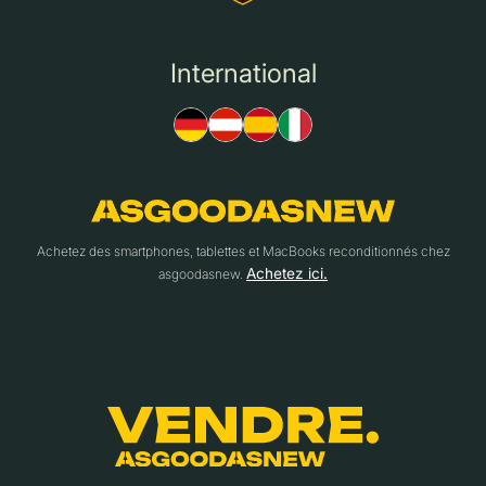
International
Achetez des smartphones, tablettes et MacBooks reconditionnés chez
Achetez ici.
asgoodasnew.