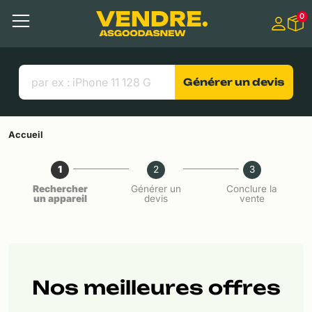
Aller à
0
Contenu principal
Menu
Recherche
Liens utiles
Générer un devis
Accueil
1
2
3
Rechercher
Générer un
Conclure la
un appareil
devis
vente
Nos meilleures offres