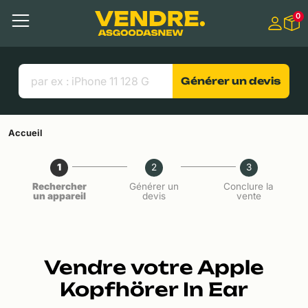
Aller à
0
Contenu principal
Menu
Recherche
Liens utiles
Générer un devis
Accueil
1
2
3
Rechercher
Générer un
Conclure la
un appareil
devis
vente
Vendre votre Apple
Kopfhörer In Ear