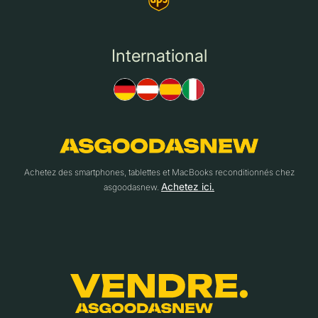
International
Achetez des smartphones, tablettes et MacBooks reconditionnés chez
Achetez ici.
asgoodasnew.