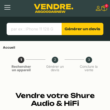
Aller à
0
Contenu principal
Menu
Recherche
Liens utiles
Générer un devis
Accueil
1
2
3
Rechercher
Générer un
Conclure la
un appareil
devis
vente
Vendre votre Shure
Audio & HiFi