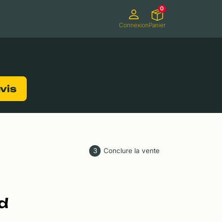
0
Connexion
Panier
ifs
Caméscopes
Consoles de jeux
evis
3
Conclure la vente
d