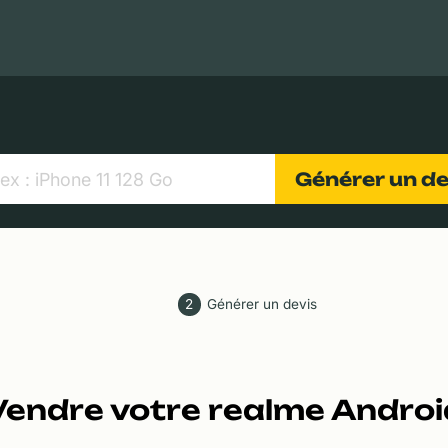
MacBooks Apple
Appareils photo numériques
Object
Générer un d
2
Générer un devis
Vendre votre realme Androi