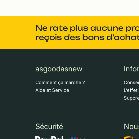
Ne rate plus aucune pr
reçois des bons d’achat
asgoodasnew
Info
Comment ça marche ?
Consei
Aide et Service
L’effet
Suppre
Sécurité
Nou