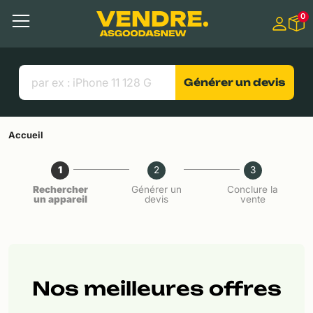
Aller à
0
Contenu principal
Menu
Recherche
Liens utiles
Générer un devis
Accueil
1
2
3
Rechercher
Générer un
Conclure la
un appareil
devis
vente
Nos meilleures offres