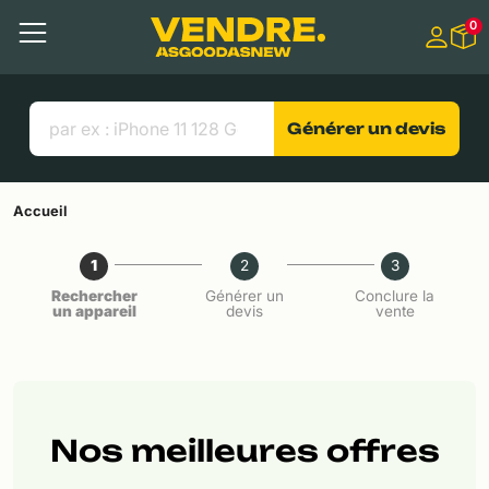
Aller à
0
Contenu principal
Menu
Recherche
Liens utiles
Générer un devis
Accueil
1
2
3
Rechercher
Générer un
Conclure la
un appareil
devis
vente
Nos meilleures offres