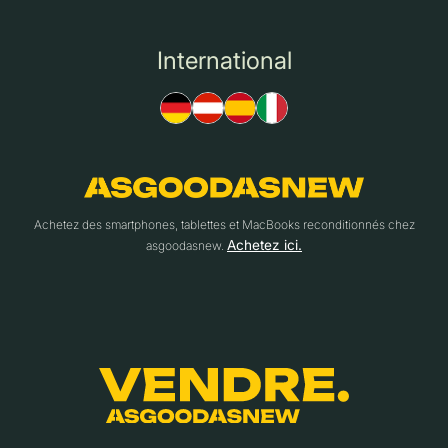
International
Achetez des smartphones, tablettes et MacBooks reconditionnés chez
Achetez ici.
asgoodasnew.