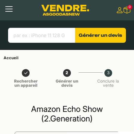
Aller à
0
Contenu principal
Menu
Recherche
Liens utiles
Générer un devis
Accueil
2
3
Rechercher
Générer un
Conclure la
un appareil
devis
vente
Amazon Echo Show
(2.Generation)