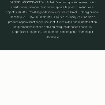
VENDRE.ASGOODASNEW - Achat d'électronique sur Internet pour
smartphones, tablettes, MacBooks, appareils photo numériques et
objectifs. © 2008-2026 asgoodasnew electronics GmbH - Georg-Simon-
Ohm-Straße 6 - 15236 Frankfurt (O.) Toutes les marques et noms de
produits apparaissant sur ce site sont utilisés à des fins d'identification
uniquement et sont des noms ou marques déposées par leurs
propriétaires respectifs. Les données sont en partie fournies par
Icecat.biz