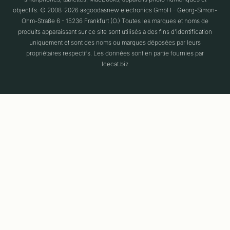
objectifs. © 2008-2026 asgoodasnew electronics GmbH - Georg-Simon-
Ohm-Straße 6 - 15236 Frankfurt (O.) Toutes les marques et noms de
produits apparaissant sur ce site sont utilisés à des fins d'identification
uniquement et sont des noms ou marques déposées par leurs
propriétaires respectifs. Les données sont en partie fournies par
Icecat.biz