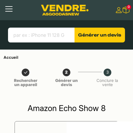
Aller à
0
Contenu principal
Menu
Recherche
Liens utiles
Générer un devis
Accueil
2
3
Rechercher
Générer un
Conclure la
un appareil
devis
vente
Amazon Echo Show 8