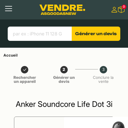
Aller à
0
Contenu principal
Menu
Recherche
Liens utiles
Générer un devis
Accueil
2
3
Rechercher
Générer un
Conclure la
un appareil
devis
vente
Anker Soundcore Life Dot 3i