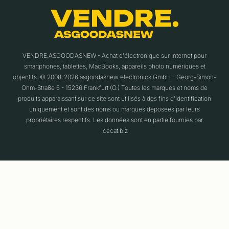
VENDRE.ASGOODASNEW - Achat d'électronique sur Internet pour
smartphones, tablettes, MacBooks, appareils photo numériques et
objectifs. © 2008-2026 asgoodasnew electronics GmbH - Georg-Simon-
Ohm-Straße 6 - 15236 Frankfurt (O.) Toutes les marques et noms de
produits apparaissant sur ce site sont utilisés à des fins d'identification
uniquement et sont des noms ou marques déposées par leurs
propriétaires respectifs. Les données sont en partie fournies par
Icecat.biz