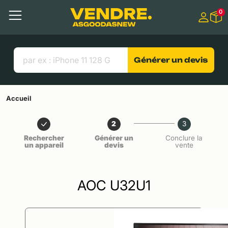
Aller à
0
Contenu principal
Menu
Recherche
Liens utiles
Générer un devis
Accueil
2
3
Rechercher
Générer un
Conclure la
un appareil
devis
vente
AOC U32U1