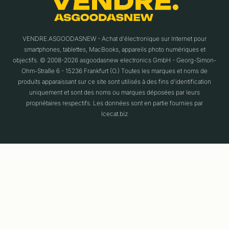
VENDRE.ASGOODASNEW - Achat d'électronique sur Internet pour
smartphones, tablettes, MacBooks, appareils photo numériques et
objectifs. © 2008-2026 asgoodasnew electronics GmbH - Georg-Simon-
Ohm-Straße 6 - 15236 Frankfurt (O.) Toutes les marques et noms de
produits apparaissant sur ce site sont utilisés à des fins d'identification
uniquement et sont des noms ou marques déposées par leurs
propriétaires respectifs. Les données sont en partie fournies par
Icecat.biz