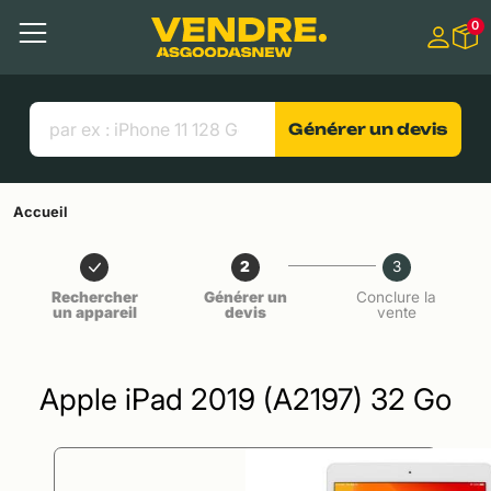
Aller à
0
Contenu principal
Menu
Recherche
Liens utiles
Générer un devis
Accueil
2
3
Rechercher
Générer un
Conclure la
un appareil
devis
vente
Apple iPad 2019 (A2197) 32 Go