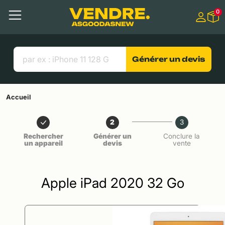
Aller à
0
Contenu principal
Menu
Recherche
Liens utiles
Générer un devis
Accueil
2
3
Rechercher
Générer un
Conclure la
un appareil
devis
vente
Apple iPad 2020 32 Go