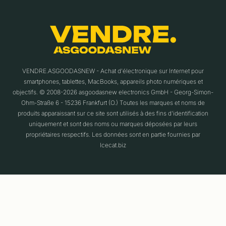
VENDRE.ASGOODASNEW - Achat d'électronique sur Internet pour
smartphones, tablettes, MacBooks, appareils photo numériques et
objectifs. © 2008-2026 asgoodasnew electronics GmbH - Georg-Simon-
Ohm-Straße 6 - 15236 Frankfurt (O.) Toutes les marques et noms de
produits apparaissant sur ce site sont utilisés à des fins d'identification
uniquement et sont des noms ou marques déposées par leurs
propriétaires respectifs. Les données sont en partie fournies par
Icecat.biz