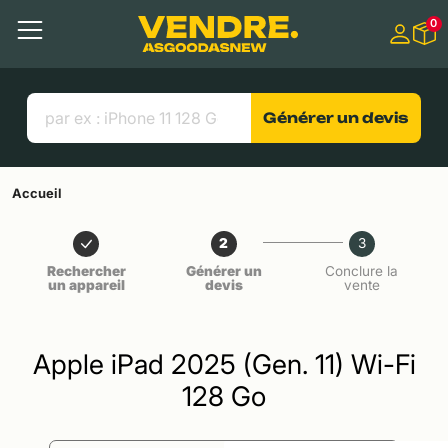
Aller à
0
Contenu principal
Menu
Recherche
Liens utiles
Générer un devis
Accueil
2
3
Rechercher
Générer un
Conclure la
un appareil
devis
vente
Apple iPad 2025 (Gen. 11) Wi-Fi
128 Go