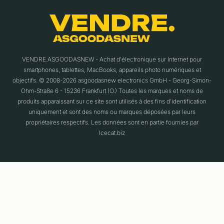
VENDRE.ASGOODASNEW - Achat d'électronique sur Internet pour
smartphones, tablettes, MacBooks, appareils photo numériques et
objectifs. © 2008-2026 asgoodasnew electronics GmbH - Georg-Simon-
Ohm-Straße 6 - 15236 Frankfurt (O.) Toutes les marques et noms de
produits apparaissant sur ce site sont utilisés à des fins d'identification
uniquement et sont des noms ou marques déposées par leurs
propriétaires respectifs. Les données sont en partie fournies par
Icecat.biz