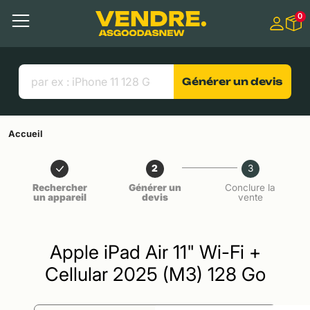
Aller à
0
Contenu principal
Menu
Recherche
Liens utiles
Générer un devis
Accueil
2
3
Rechercher
Générer un
Conclure la
un appareil
devis
vente
Apple iPad Air 11" Wi-Fi +
Cellular 2025 (M3) 128 Go