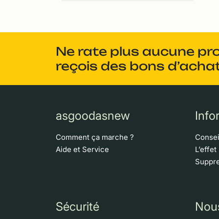
Ne rate plus aucune pr
reçois des bons d’achat
asgoodasnew
Info
Comment ça marche ?
Consei
Aide et Service
L’effet
Suppre
Sécurité
Nou