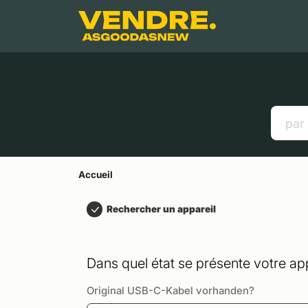
Aller à
Contenu principal
Menu
Recherche
Accueil
Smartphones
Tablettes
Liens utiles
Accueil
Rechercher un appareil
Dans quel état se présente votre app
Original USB-C-Kabel vorhanden?