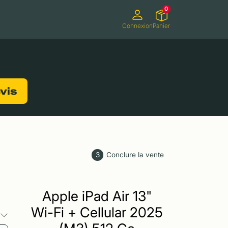
0
Connexion
Panier
ifs
Caméscopes
Consoles de jeux
evis
3
Conclure la vente
Apple iPad Air 13"
Wi-Fi + Cellular 2025
s