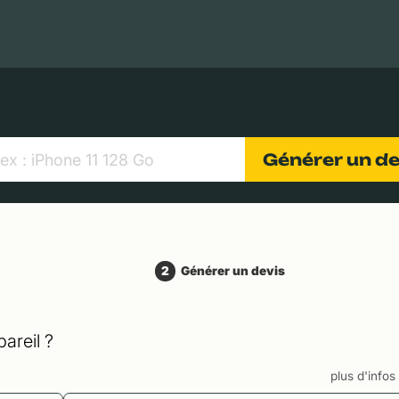
MacBooks Apple
Appareils photo numériques
Object
Générer un d
2
Générer un devis
areil ?
plus d'info