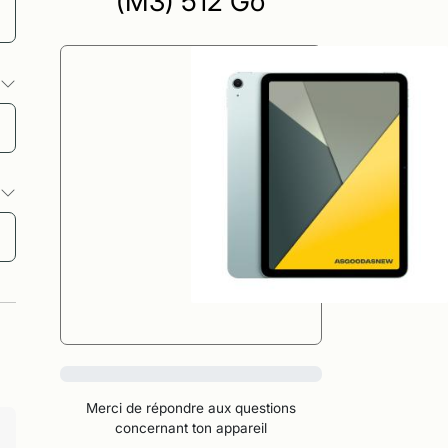
(M3) 512 Go
s
s
0%
Merci de répondre aux questions
concernant ton appareil