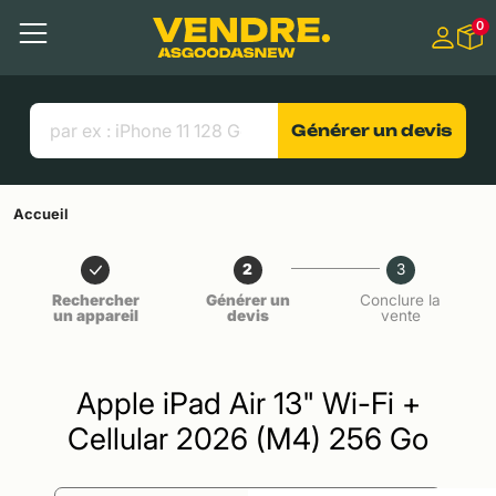
Aller à
0
Contenu principal
Menu
Recherche
Liens utiles
Générer un devis
Accueil
2
3
Rechercher
Générer un
Conclure la
un appareil
devis
vente
Apple iPad Air 13" Wi-Fi +
Cellular 2026 (M4) 256 Go