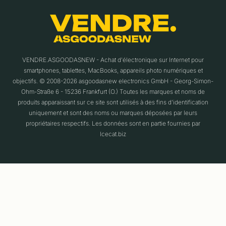
VENDRE.ASGOODASNEW - Achat d'électronique sur Internet pour
smartphones, tablettes, MacBooks, appareils photo numériques et
objectifs. © 2008-2026 asgoodasnew electronics GmbH - Georg-Simon-
Ohm-Straße 6 - 15236 Frankfurt (O.) Toutes les marques et noms de
produits apparaissant sur ce site sont utilisés à des fins d'identification
uniquement et sont des noms ou marques déposées par leurs
propriétaires respectifs. Les données sont en partie fournies par
Icecat.biz