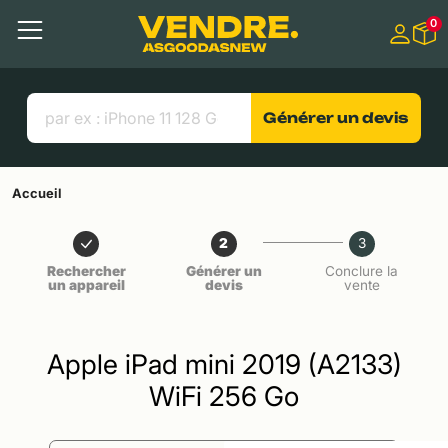
Aller à
0
Contenu principal
Menu
Recherche
Liens utiles
Générer un devis
Accueil
2
3
Rechercher
Générer un
Conclure la
un appareil
devis
vente
Apple iPad mini 2019 (A2133)
WiFi 256 Go