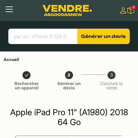
Aller à
0
Contenu principal
Menu
Recherche
Liens utiles
Générer un devis
Accueil
2
3
Rechercher
Générer un
Conclure la
un appareil
devis
vente
Apple iPad Pro 11" (A1980) 2018
64 Go