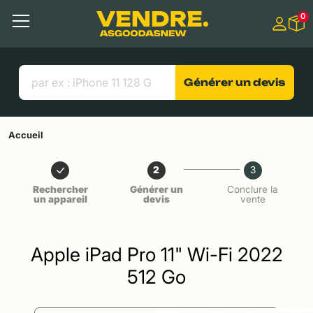
Aller à
0
Contenu principal
Menu
Recherche
Liens utiles
Générer un devis
Accueil
2
3
Rechercher
Générer un
Conclure la
un appareil
devis
vente
Apple iPad Pro 11" Wi-Fi 2022
512 Go