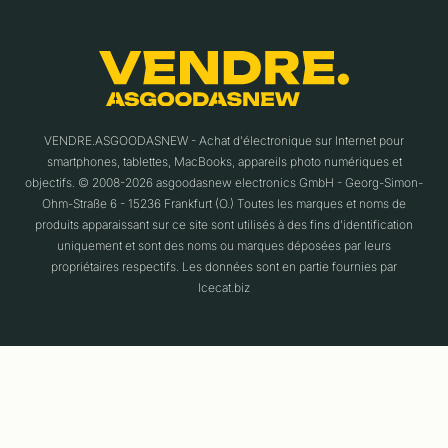
VENDRE.ASGOODASNEW - Achat d'électronique sur Internet pour
smartphones, tablettes, MacBooks, appareils photo numériques et
objectifs. © 2008-2026 asgoodasnew electronics GmbH - Georg-Simon-
Ohm-Straße 6 - 15236 Frankfurt (O.) Toutes les marques et noms de
produits apparaissant sur ce site sont utilisés à des fins d'identification
uniquement et sont des noms ou marques déposées par leurs
propriétaires respectifs. Les données sont en partie fournies par
Icecat.biz