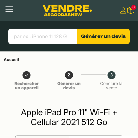
Aller à
0
Contenu principal
Menu
Recherche
Liens utiles
Générer un devis
Accueil
2
3
Rechercher
Générer un
Conclure la
un appareil
devis
vente
Apple iPad Pro 11" Wi-Fi +
Cellular 2021 512 Go