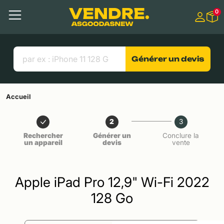
Aller à
0
Contenu principal
Menu
Recherche
Liens utiles
Générer un devis
Accueil
2
3
Rechercher
Générer un
Conclure la
un appareil
devis
vente
Apple iPad Pro 12,9" Wi-Fi 2022
128 Go