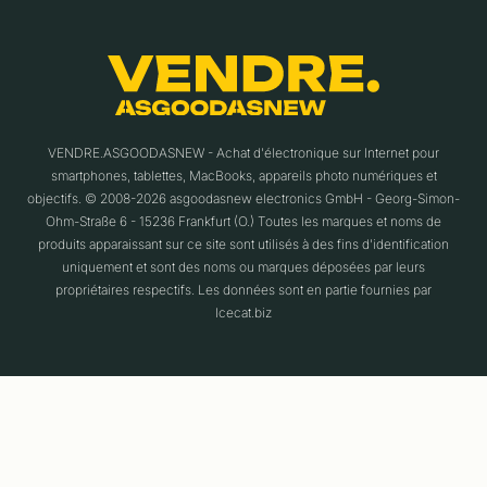
VENDRE.ASGOODASNEW - Achat d'électronique sur Internet pour
smartphones, tablettes, MacBooks, appareils photo numériques et
objectifs. © 2008-2026 asgoodasnew electronics GmbH - Georg-Simon-
Ohm-Straße 6 - 15236 Frankfurt (O.) Toutes les marques et noms de
produits apparaissant sur ce site sont utilisés à des fins d'identification
uniquement et sont des noms ou marques déposées par leurs
propriétaires respectifs. Les données sont en partie fournies par
Icecat.biz