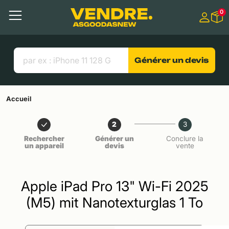
Aller à
0
Contenu principal
Menu
Recherche
Liens utiles
Générer un devis
Accueil
2
3
Rechercher
Générer un
Conclure la
un appareil
devis
vente
Apple iPad Pro 13" Wi-Fi 2025
(M5) mit Nanotexturglas 1 To