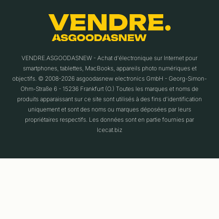
VENDRE.ASGOODASNEW - Achat d'électronique sur Internet pour
smartphones, tablettes, MacBooks, appareils photo numériques et
objectifs. © 2008-2026 asgoodasnew electronics GmbH - Georg-Simon-
Ohm-Straße 6 - 15236 Frankfurt (O.) Toutes les marques et noms de
produits apparaissant sur ce site sont utilisés à des fins d'identification
uniquement et sont des noms ou marques déposées par leurs
propriétaires respectifs. Les données sont en partie fournies par
Icecat.biz