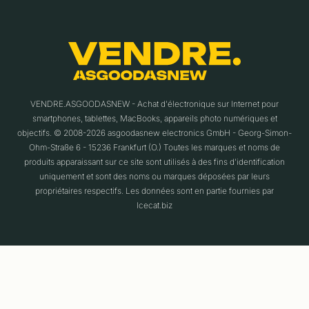
VENDRE.ASGOODASNEW - Achat d'électronique sur Internet pour
smartphones, tablettes, MacBooks, appareils photo numériques et
objectifs. © 2008-2026 asgoodasnew electronics GmbH - Georg-Simon-
Ohm-Straße 6 - 15236 Frankfurt (O.) Toutes les marques et noms de
produits apparaissant sur ce site sont utilisés à des fins d'identification
uniquement et sont des noms ou marques déposées par leurs
propriétaires respectifs. Les données sont en partie fournies par
Icecat.biz