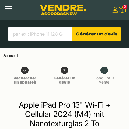
Aller à
0
Contenu principal
Menu
Recherche
Liens utiles
Générer un devis
Accueil
2
3
Rechercher
Générer un
Conclure la
un appareil
devis
vente
Apple iPad Pro 13" Wi-Fi +
Cellular 2024 (M4) mit
Nanotexturglas 2 To