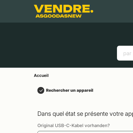
Aller à
Contenu principal
Menu
Recherche
Accueil
Smartphones
Tablettes
Liens utiles
Accueil
Rechercher un appareil
Dans quel état se présente votre app
Original USB-C-Kabel vorhanden?