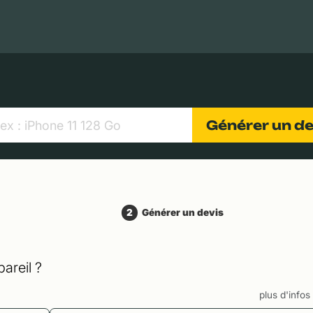
MacBooks Apple
Appareils photo numériques
Object
Générer un d
2
Générer un devis
areil ?
plus d'info