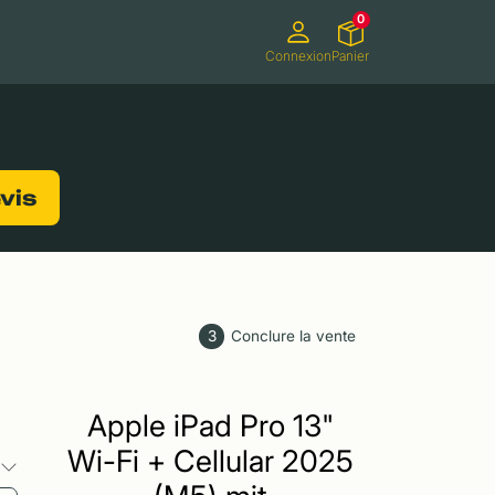
0
Connexion
Panier
ifs
Caméscopes
Consoles de jeux
evis
3
Conclure la vente
Apple iPad Pro 13"
Wi-Fi + Cellular 2025
s