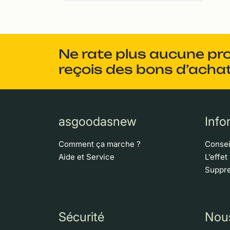
Ne rate plus aucune pr
reçois des bons d’achat
asgoodasnew
Info
Comment ça marche ?
Consei
Aide et Service
L’effet
Suppre
Sécurité
Nou