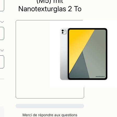
(M5) mit
Nanotexturglas 2 To
s
s
0%
Merci de répondre aux questions