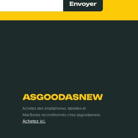
Envoyer
Achetez des smartphones, tablettes et
MacBooks reconditionnés chez asgoodasnew.
Achetez ici.