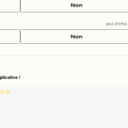
Non
plus d'info
Non
plicative !