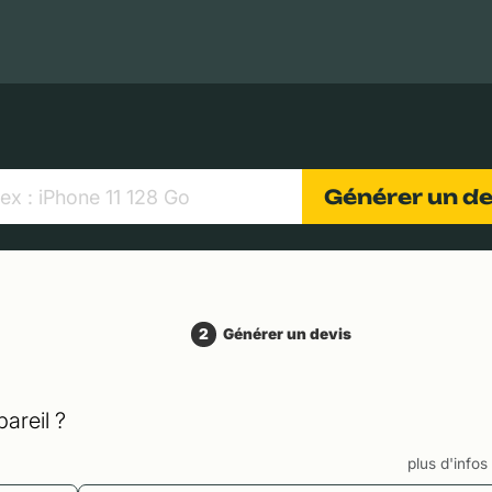
MacBooks Apple
Appareils photo numériques
Object
Générer un d
2
Générer un devis
areil ?
plus d'info