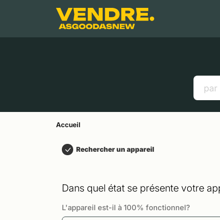
Aller à
Contenu principal
Menu
Recherche
Accueil
Smartphones
Tablettes
Liens utiles
Accueil
Rechercher un appareil
Dans quel état se présente votre app
L'appareil est-il à 100% fonctionnel?