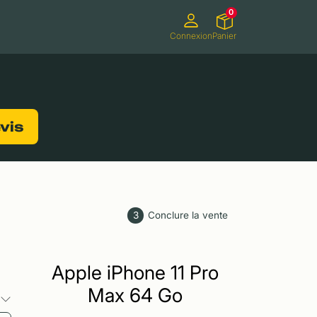
0
Connexion
Panier
ifs
Caméscopes
Consoles de jeux
evis
3
Conclure la vente
Apple iPhone 11 Pro
Max 64 Go
s