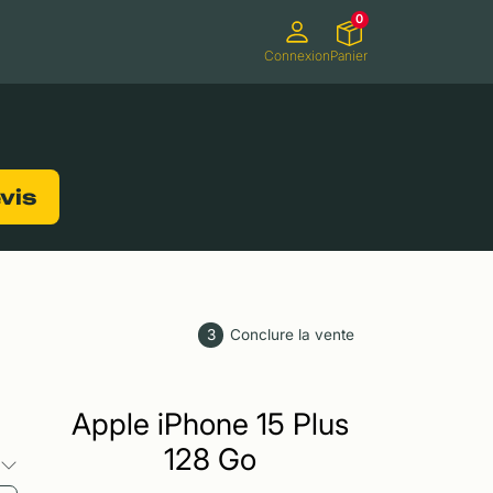
0
Connexion
Panier
ifs
Caméscopes
Consoles de jeux
evis
3
Conclure la vente
Apple iPhone 15 Plus
128 Go
s