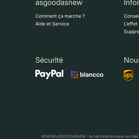
asgoodasnew
Info
Comment ça marche ?
Consei
Aide et Service
L’effet
Suppre
Sécurité
Nou
VENDRE.ASGOODASNEW - Achat d'électronique sur Interne