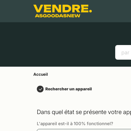
Aller à
Contenu principal
Menu
Recherche
Accueil
Smartphones
Tablettes
Liens utiles
Accueil
Rechercher un appareil
Dans quel état se présente votre app
L'appareil est-il à 100% fonctionnel?