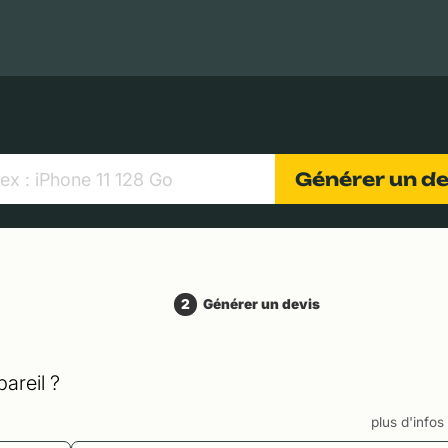
MacBooks Apple
Appareils photo numériques
Object
Générer un d
2
Générer un devis
areil ?
plus d'info