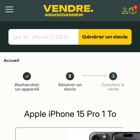
Aller à
0
Contenu principal
Menu
Recherche
Liens utiles
Générer un devis
Accueil
2
3
Rechercher
Générer un
Conclure la
un appareil
devis
vente
Apple iPhone 15 Pro 1 To