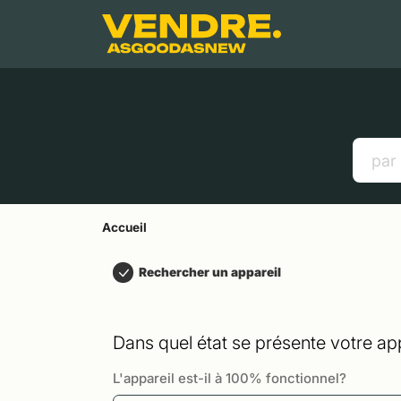
Aller à
Contenu principal
Menu
Recherche
Accueil
Smartphones
Tablettes
Liens utiles
Accueil
Rechercher un appareil
Dans quel état se présente votre app
L'appareil est-il à 100% fonctionnel?