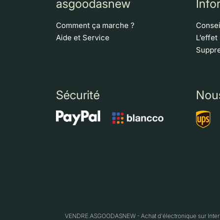
asgoodasnew
Info
Comment ça marche ?
Consei
Aide et Service
L’effet
Suppre
Sécurité
Nou
VENDRE.ASGOODASNEW - Achat d'électronique sur Interne