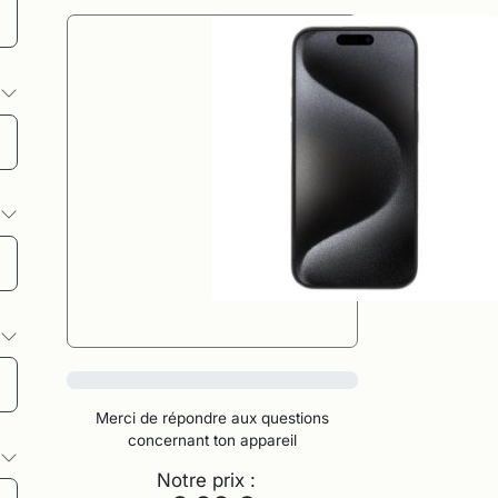
s
s
s
0%
Merci de répondre aux questions
concernant ton appareil
s
Notre prix :