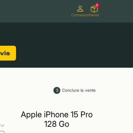
0
Connexion
Panier
ifs
Caméscopes
Consoles de jeux
evis
3
Conclure la vente
Apple iPhone 15 Pro
128 Go
s