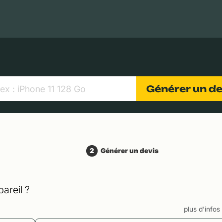
MacBooks Apple
Appareils photo numériques
Object
Générer un d
2
Générer un devis
areil ?
plus d'info