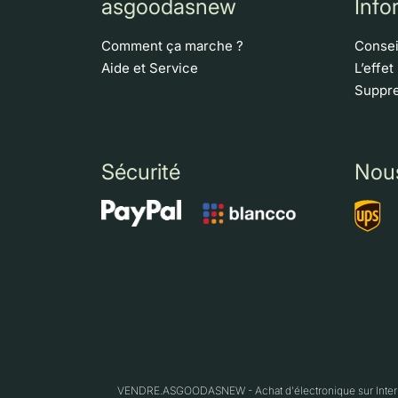
asgoodasnew
Info
Comment ça marche ?
Consei
Aide et Service
L’effet
Suppre
Sécurité
Nou
VENDRE.ASGOODASNEW - Achat d'électronique sur Interne