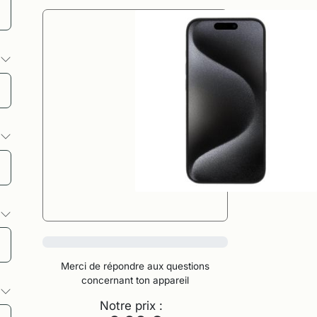
s
s
s
0%
Merci de répondre aux questions
concernant ton appareil
s
Notre prix :