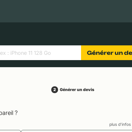
MacBooks Apple
Appareils photo numériques
Object
Générer un d
2
Générer un devis
areil ?
plus d'info