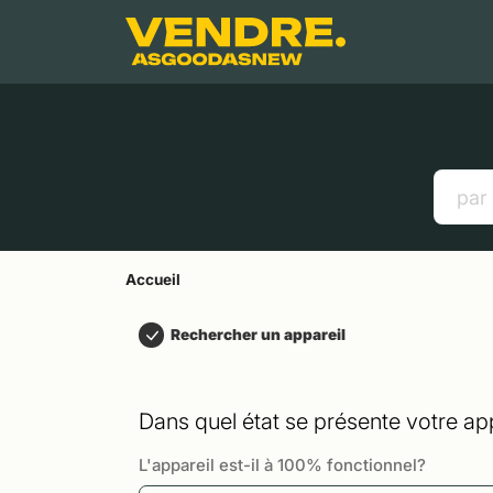
Aller à
Contenu principal
Menu
Recherche
Accueil
Smartphones
Tablettes
Liens utiles
Accueil
Rechercher un appareil
Dans quel état se présente votre app
L'appareil est-il à 100% fonctionnel?