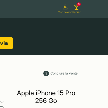
0
Connexion
Panier
ifs
Caméscopes
Consoles de jeux
evis
3
Conclure la vente
Apple iPhone 15 Pro
256 Go
s