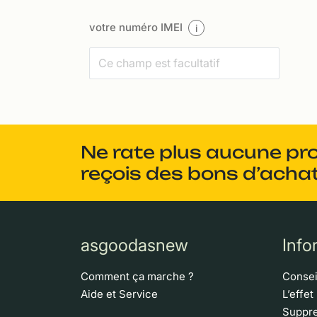
votre numéro IMEI
i
Ne rate plus aucune pr
reçois des bons d’achat
asgoodasnew
Info
Comment ça marche ?
Consei
Aide et Service
L’effet
Suppre