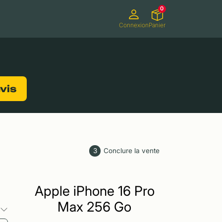
0
Connexion
Panier
ifs
Caméscopes
Consoles de jeux
evis
3
Conclure la vente
Apple iPhone 16 Pro
Max 256 Go
s