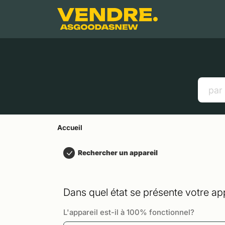
Aller à
Contenu principal
Menu
Recherche
Accueil
Smartphones
Tablettes
Liens utiles
Accueil
Rechercher un appareil
Dans quel état se présente votre app
L'appareil est-il à 100% fonctionnel?