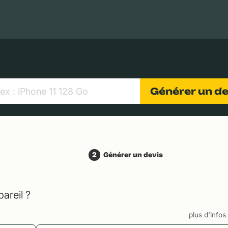
MacBooks Apple
Appareils photo numériques
Object
Générer un d
2
Générer un devis
areil ?
plus d'info