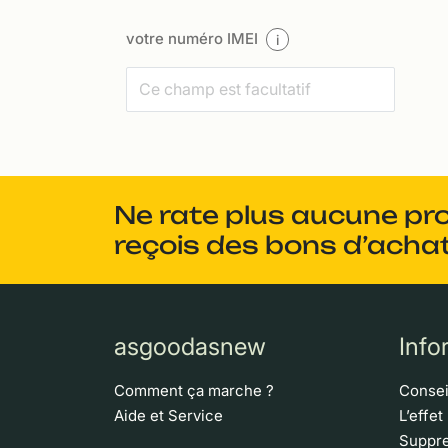
votre numéro IMEI
i
Ne rate plus aucune pr
reçois des bons d’achat
asgoodasnew
Info
Comment ça marche ?
Consei
Aide et Service
L’effet
Suppre