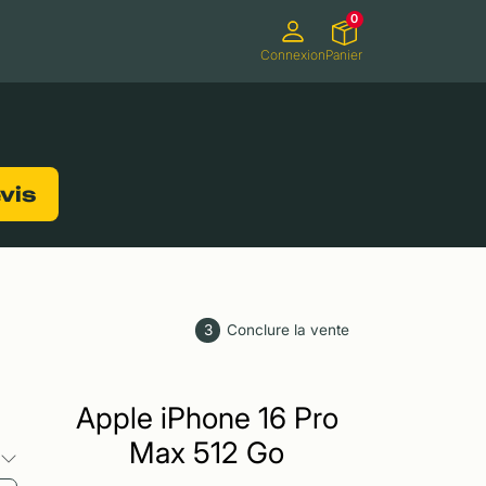
0
Connexion
Panier
ifs
Caméscopes
Consoles de jeux
evis
3
Conclure la vente
Apple iPhone 16 Pro
Max 512 Go
s