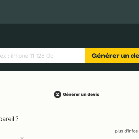
MacBooks Apple
Appareils photo numériques
Object
Générer un d
2
Générer un devis
areil ?
plus d'info