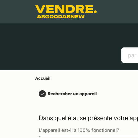
Aller à
Contenu principal
Menu
Recherche
Accueil
Smartphones
Tablettes
Liens utiles
Accueil
Rechercher un appareil
Dans quel état se présente votre app
L'appareil est-il à 100% fonctionnel?