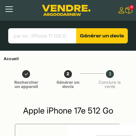
Aller à
0
Contenu principal
Menu
Recherche
Liens utiles
Générer un devis
Accueil
2
3
Rechercher
Générer un
Conclure la
un appareil
devis
vente
Apple iPhone 17e 512 Go