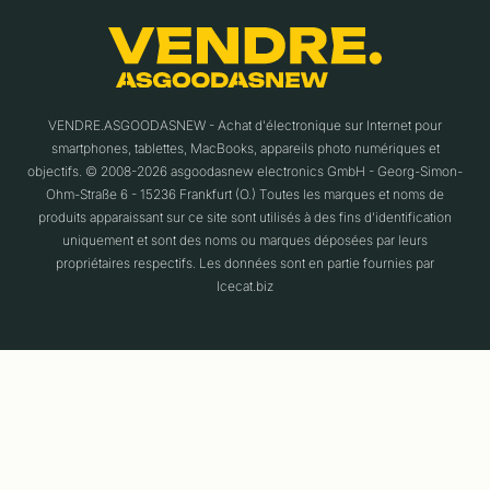
VENDRE.ASGOODASNEW - Achat d'électronique sur Internet pour
smartphones, tablettes, MacBooks, appareils photo numériques et
objectifs. © 2008-2026 asgoodasnew electronics GmbH - Georg-Simon-
Ohm-Straße 6 - 15236 Frankfurt (O.) Toutes les marques et noms de
produits apparaissant sur ce site sont utilisés à des fins d'identification
uniquement et sont des noms ou marques déposées par leurs
propriétaires respectifs. Les données sont en partie fournies par
Icecat.biz