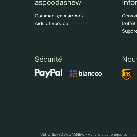
asgoodasnew
Info
Comment ça marche ?
Consei
Aide et Service
L’effet
Suppre
Sécurité
Nou
VENDRE.ASGOODASNEW - Achat d'électronique sur Interne