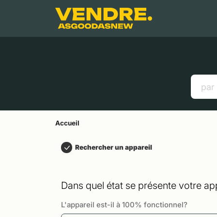
Aller à
Contenu principal
Menu
Recherche
Accueil
Smartphones
Tablettes
Liens utiles
Accueil
Rechercher un appareil
Dans quel état se présente votre app
L'appareil est-il à 100% fonctionnel?