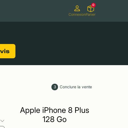
0
Connexion
Panier
ifs
Caméscopes
Consoles de jeux
evis
3
Conclure la vente
Apple iPhone 8 Plus
128 Go
s