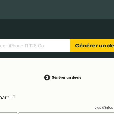
MacBooks Apple
Appareils photo numériques
Object
Générer un d
2
Générer un devis
areil ?
plus d'info