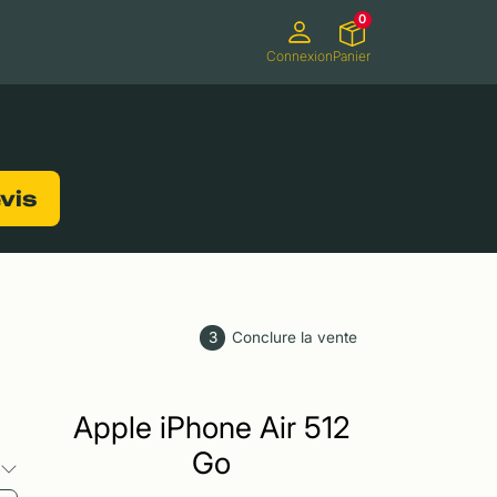
0
Connexion
Panier
ifs
Caméscopes
Consoles de jeux
evis
3
Conclure la vente
Apple iPhone Air 512
Go
s