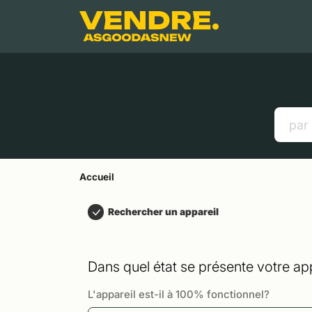
Aller à
Contenu principal
Menu
Recherche
Accueil
Smartphones
Tablettes
Liens utiles
Accueil
Rechercher un appareil
Dans quel état se présente votre app
L'appareil est-il à 100% fonctionnel?