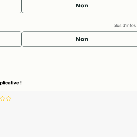
Non
plus d'info
Non
plicative !