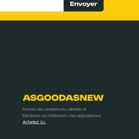
Envoyer
Achetez des smartphones, tablettes et
MacBooks reconditionnés chez asgoodasnew.
Achetez ici.