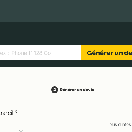
MacBooks Apple
Appareils photo numériques
Object
Générer un d
2
Générer un devis
areil ?
plus d'info