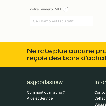
votre numéro IMEI
i
Ne rate plus aucune pr
reçois des bons d’achat
asgoodasnew
Info
Comment ça marche ?
Consei
Aide et Service
L’effet
Suppre