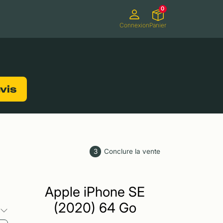
0
Connexion
Panier
ifs
Caméscopes
Consoles de jeux
evis
3
Conclure la vente
Apple iPhone SE
(2020) 64 Go
s