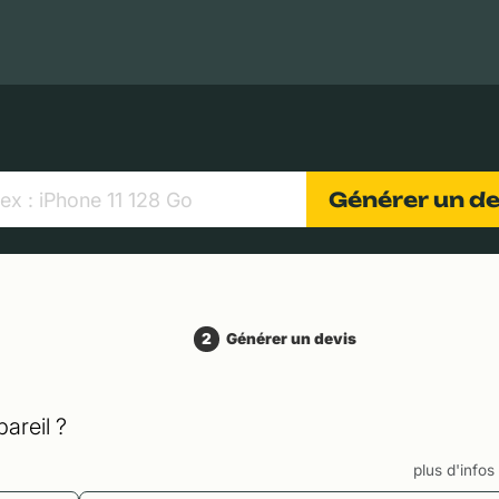
MacBooks Apple
Appareils photo numériques
Object
Générer un d
2
Générer un devis
areil ?
plus d'info