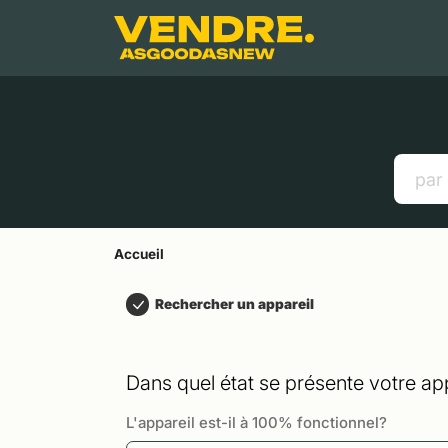
Aller à
Contenu principal
Menu
Recherche
Accueil
Smartphones
Tablettes
Liens utiles
Accueil
Rechercher un appareil
Dans quel état se présente votre app
L'appareil est-il à 100% fonctionnel?