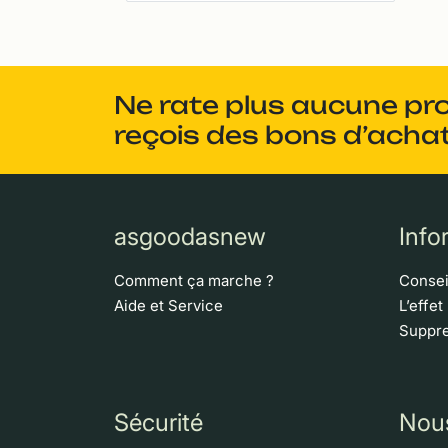
Ne rate plus aucune pr
reçois des bons d’achat
asgoodasnew
Info
Comment ça marche ?
Consei
Aide et Service
L’effet
Suppre
Sécurité
Nou