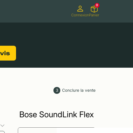
0
Connexion
Panier
ifs
Caméscopes
Consoles de jeux
evis
3
Conclure la vente
Bose SoundLink Flex
s