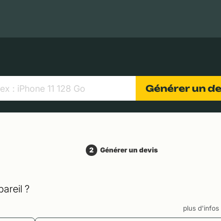
MacBooks Apple
Appareils photo numériques
Object
Générer un d
2
Générer un devis
areil ?
plus d'info