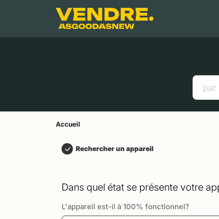
Aller à
Contenu principal
Menu
Recherche
Accueil
Smartphones
Tablettes
Liens utiles
Accueil
Rechercher un appareil
Dans quel état se présente votre app
L'appareil est-il à 100% fonctionnel?