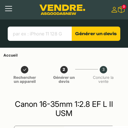
Aller à
0
Contenu principal
Menu
Recherche
Liens utiles
Générer un devis
Accueil
2
3
Rechercher
Générer un
Conclure la
un appareil
devis
vente
Canon 16-35mm 1:2.8 EF L II
USM