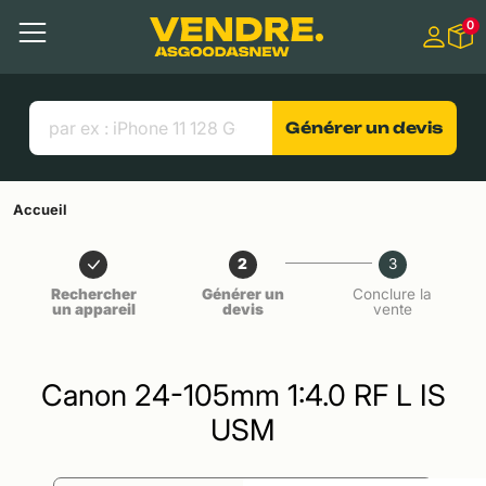
Aller à
0
Contenu principal
Menu
Recherche
Liens utiles
Générer un devis
Accueil
2
3
Rechercher
Générer un
Conclure la
un appareil
devis
vente
Canon 24-105mm 1:4.0 RF L IS
USM