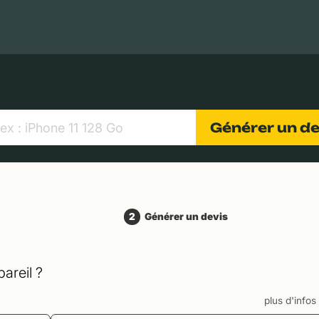
MacBooks Apple
Appareils photo numériques
Object
Générer un d
2
Générer un devis
areil ?
plus d'info