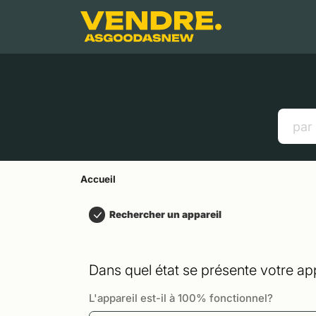
Aller à
Contenu principal
Menu
Recherche
Accueil
Smartphones
Tablettes
Liens utiles
Accueil
Rechercher un appareil
Dans quel état se présente votre app
L'appareil est-il à 100% fonctionnel?