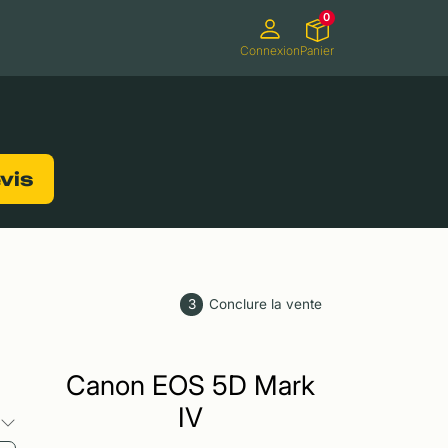
0
Connexion
Panier
ifs
Caméscopes
Consoles de jeux
evis
3
Conclure la vente
Canon EOS 5D Mark
IV
s