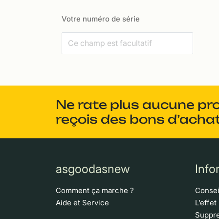
Votre numéro de série
Ne rate plus aucune pr
reçois des bons d’achat
asgoodasnew
Info
Comment ça marche ?
Consei
Aide et Service
L’effet
Suppre