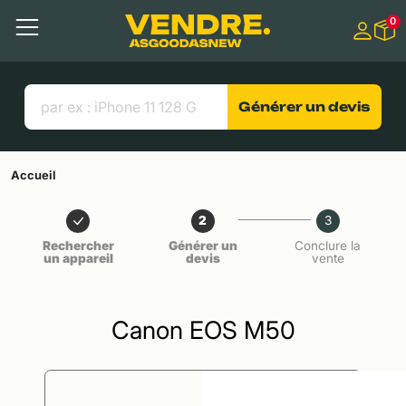
Aller à
0
Contenu principal
Menu
Recherche
Liens utiles
Générer un devis
Accueil
2
3
Rechercher
Générer un
Conclure la
un appareil
devis
vente
Canon EOS M50