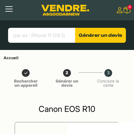
Aller à
0
Contenu principal
Menu
Recherche
Liens utiles
Générer un devis
Accueil
2
3
Rechercher
Générer un
Conclure la
un appareil
devis
vente
Canon EOS R10