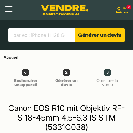
Aller à
0
Contenu principal
Menu
Recherche
Liens utiles
Générer un devis
Accueil
2
3
Rechercher
Générer un
Conclure la
un appareil
devis
vente
Canon EOS R10 mit Objektiv RF-
S 18-45mm 4.5-6.3 IS STM
(5331C038)