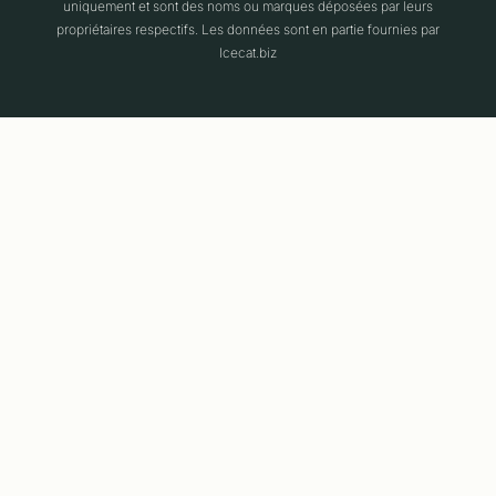
uniquement et sont des noms ou marques déposées par leurs
propriétaires respectifs. Les données sont en partie fournies par
Icecat.biz