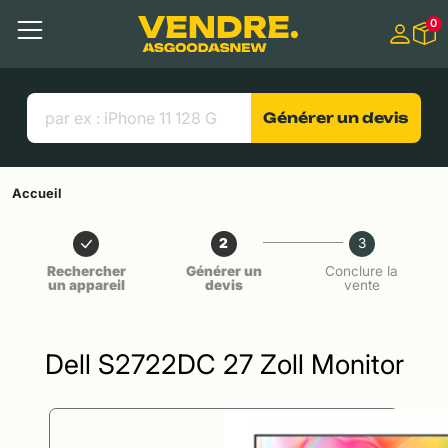
Aller à
0
Contenu principal
Menu
Recherche
Liens utiles
Générer un devis
Accueil
2
3
Rechercher
Générer un
Conclure la
un appareil
devis
vente
Dell S2722DC 27 Zoll Monitor