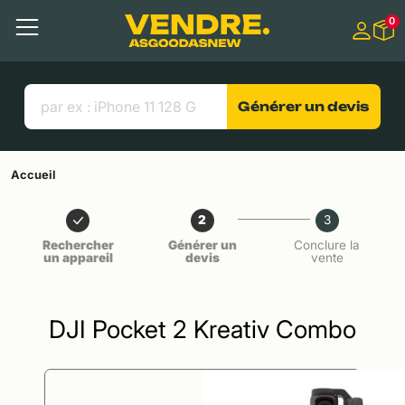
Aller à
0
Contenu principal
Menu
Recherche
Liens utiles
Générer un devis
Accueil
2
3
Rechercher
Générer un
Conclure la
un appareil
devis
vente
DJI Pocket 2 Kreativ Combo