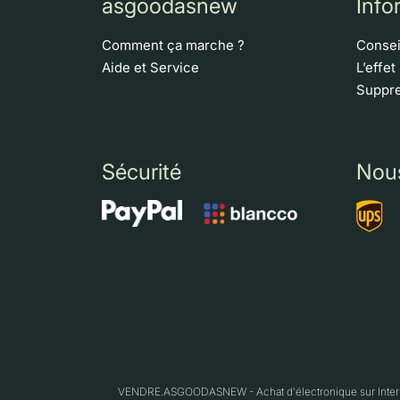
asgoodasnew
Info
Comment ça marche ?
Consei
Aide et Service
L’effet
Suppre
Sécurité
Nou
VENDRE.ASGOODASNEW - Achat d'électronique sur Interne