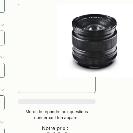
s
s
s
0%
Merci de répondre aux questions
concernant ton appareil
s
Notre prix :