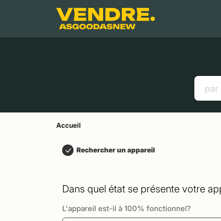
Aller à
Contenu principal
Menu
Recherche
Accueil
Smartphones
Tablettes
Liens utiles
Accueil
Rechercher un appareil
Dans quel état se présente votre app
L'appareil est-il à 100% fonctionnel?