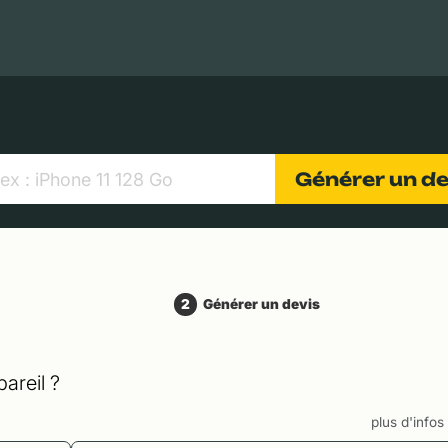
MacBooks Apple
Appareils photo numériques
Object
Générer un d
2
Générer un devis
areil ?
plus d'info