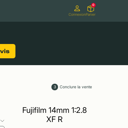
0
Connexion
Panier
ifs
Caméscopes
Consoles de jeux
evis
3
Conclure la vente
Fujifilm 14mm 1:2.8
XF R
s