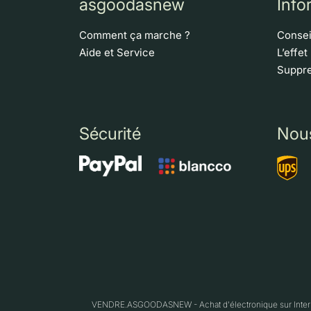
asgoodasnew
Info
Comment ça marche ?
Consei
Aide et Service
L’effet
Suppre
Sécurité
Nou
VENDRE.ASGOODASNEW - Achat d'électronique sur Interne