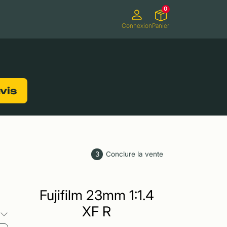
0
Connexion
Panier
ifs
Caméscopes
Consoles de jeux
evis
3
Conclure la vente
Fujifilm 23mm 1:1.4
XF R
s