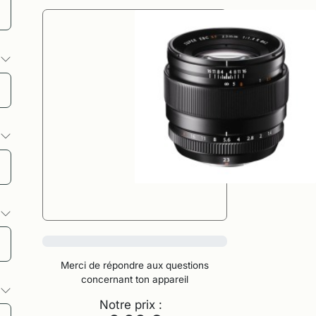
s
s
s
0%
Merci de répondre aux questions
concernant ton appareil
s
Notre prix :