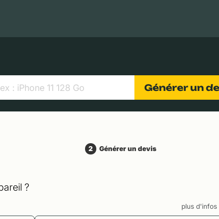
MacBooks Apple
Appareils photo numériques
Object
Générer un d
2
Générer un devis
areil ?
plus d'info