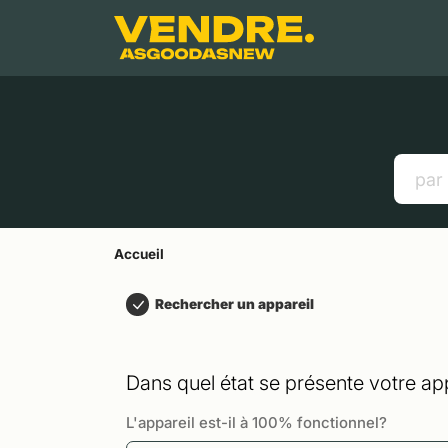
Aller à
Contenu principal
Menu
Recherche
Accueil
Smartphones
Tablettes
Liens utiles
Accueil
Rechercher un appareil
Dans quel état se présente votre app
L'appareil est-il à 100% fonctionnel?