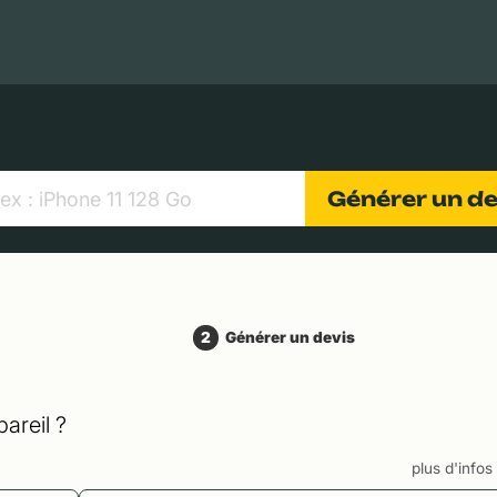
MacBooks Apple
Appareils photo numériques
Object
Générer un d
2
Générer un devis
areil ?
plus d'info