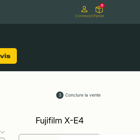
0
Connexion
Panier
ifs
Caméscopes
Consoles de jeux
evis
3
Conclure la vente
Fujifilm X-E4
s