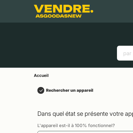
Aller à
Contenu principal
Menu
Recherche
Accueil
Smartphones
Tablettes
Liens utiles
Accueil
Rechercher un appareil
Dans quel état se présente votre app
L'appareil est-il à 100% fonctionnel?