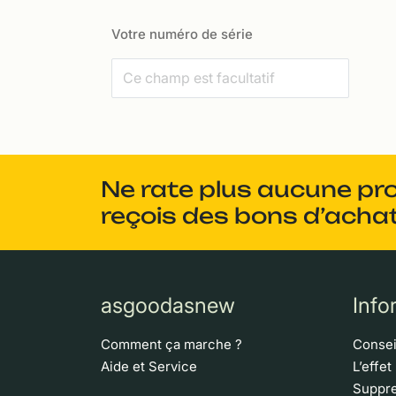
Votre numéro de série
Ne rate plus aucune pr
reçois des bons d’achat
asgoodasnew
Info
Comment ça marche ?
Consei
Aide et Service
L’effet
Suppre