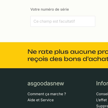
Votre numéro de série
Ne rate plus aucune pr
reçois des bons d’achat
asgoodasnew
Info
Comment ça marche ?
Consei
Aide et Service
L’effet
Suppre