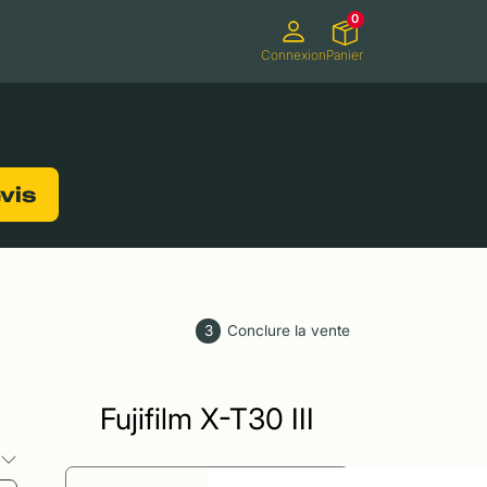
0
Connexion
Panier
ifs
Caméscopes
Consoles de jeux
evis
3
Conclure la vente
Fujifilm X-T30 III
s