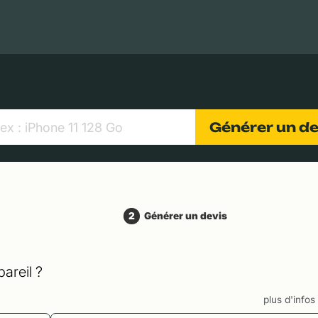
MacBooks Apple
Appareils photo numériques
Object
Générer un d
2
Générer un devis
areil ?
plus d'info