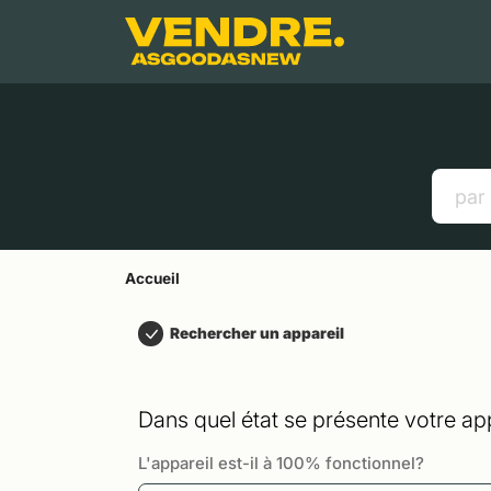
Aller à
Contenu principal
Menu
Recherche
Accueil
Smartphones
Tablettes
Liens utiles
Accueil
Rechercher un appareil
Dans quel état se présente votre app
L'appareil est-il à 100% fonctionnel?